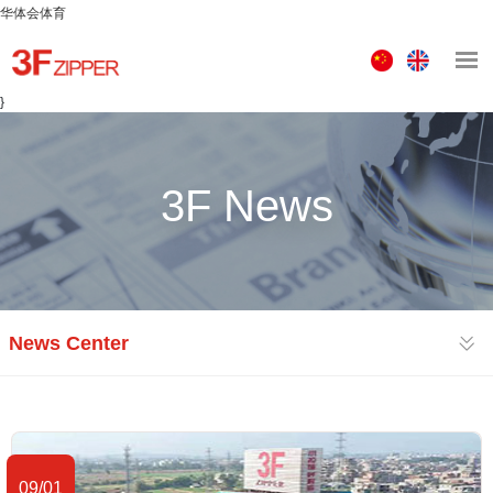
华体会体育
中
ENGLISH
文
}
版
3F News
News Center
09/01