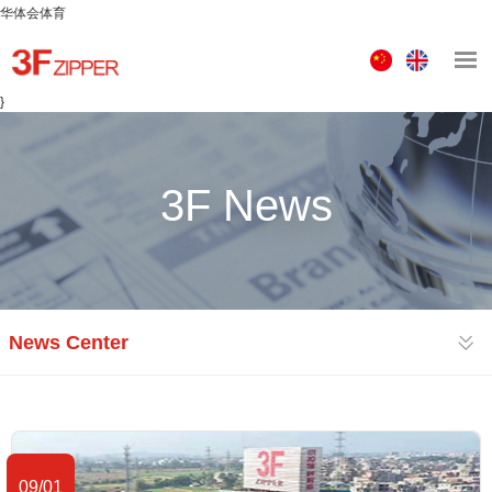
华体会体育
中
ENGLISH
文
}
版
3F News
News Center
09/01