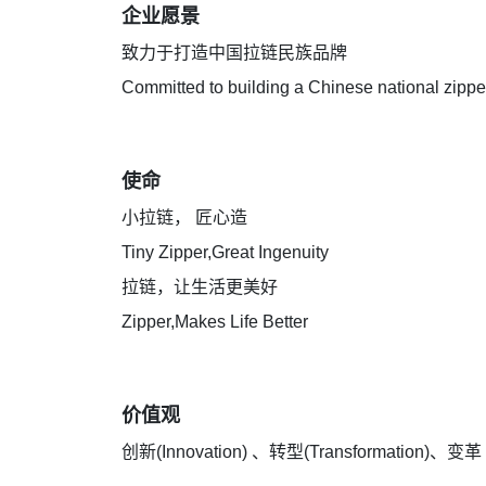
企业愿景
致力于打造中国拉链民族品牌
Committed to building a Chinese national zippe
使命
小拉链， 匠心造
Tiny Zipper,Great Ingenuity
拉链，让生活更美好
Zipper,Makes Life Better
价值观
创新(Innovation) 、转型(Transformation)、变革（