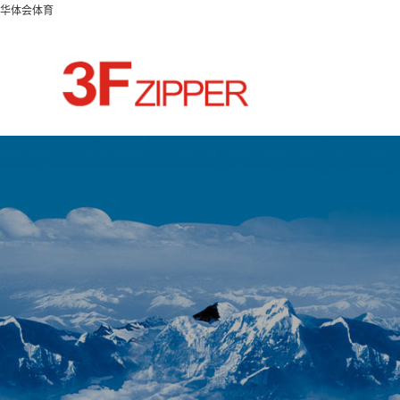
华体会体育
华体会体育
华体会体育-足球篮球官方直播平台
华体会体育