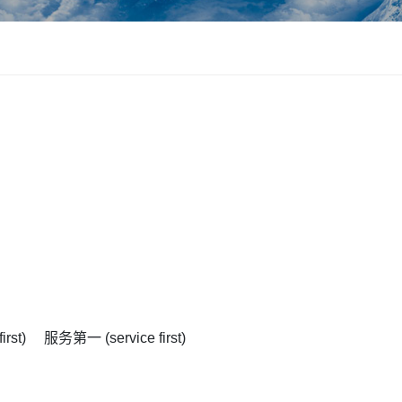
st) 服务第一 (service first)