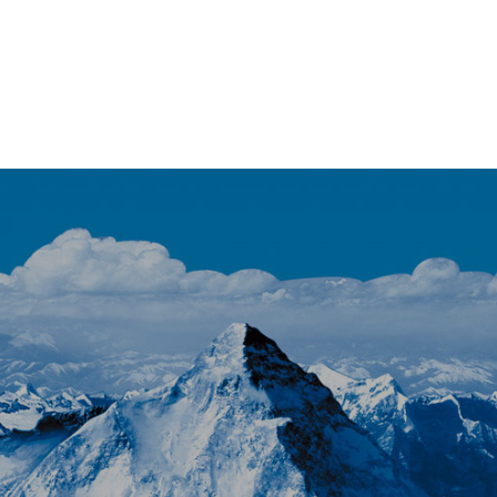
联系方式
中文版
ENGLISH