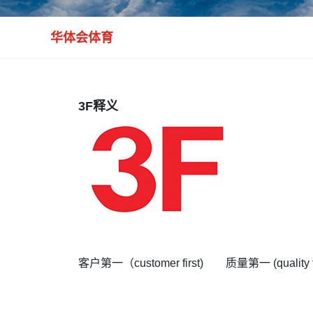
华体会体育
3F释义
客户第一（customer first) 质量第一 (quality fir