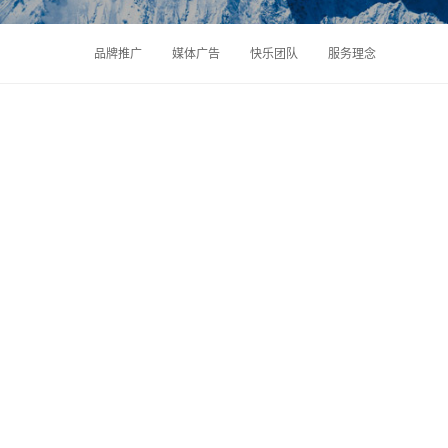
品牌推广
媒体广告
快乐团队
服务理念