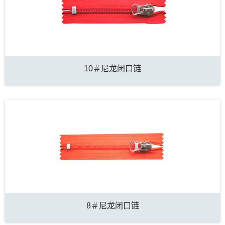
10＃尼龙闭口链
8＃尼龙闭口链