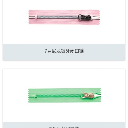
7＃尼龙银牙闭口链