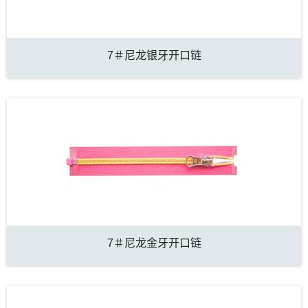
7＃尼龙银牙开口链
7＃尼龙金牙开口链