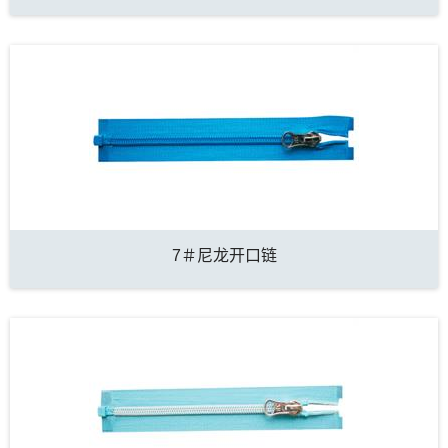
7＃尼龙开口链