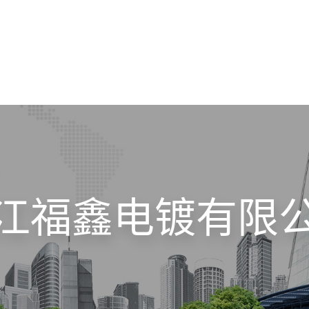
华体会体育
产品世界
集团成员
营销网络
人才招聘
江福鑫电镀有限