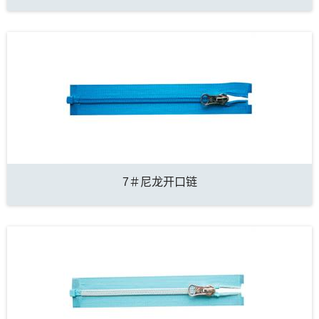
7＃尼龙开口链