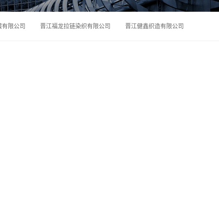
镀有限公司
晋江福龙拉链染织有限公司
晋江健鑫织造有限公司