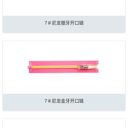
7＃尼龙银牙开口链
7＃尼龙金牙开口链