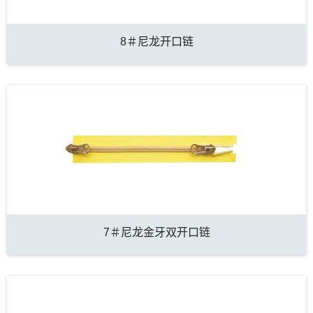
8＃尼龙开口链
7＃尼龙金牙双开口链