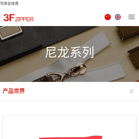
华体会体育
中
ENGLISH
文
版
尼龙系列
产品世界