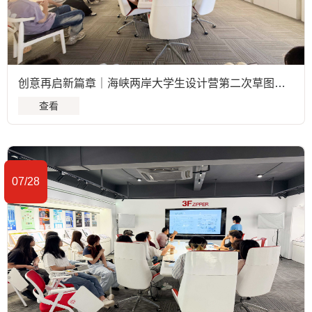
创意再启新篇章｜海峡两岸大学生设计营第二次草图发布会
查看
07/28