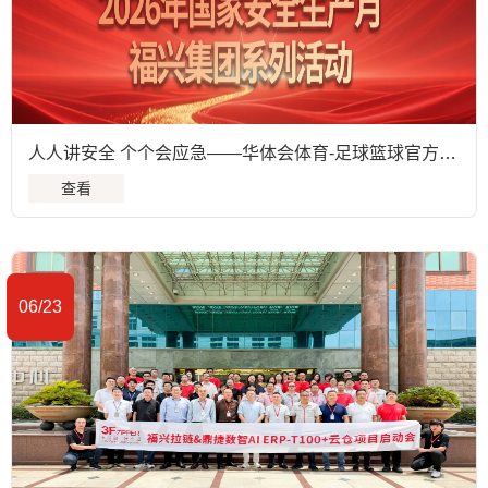
人人讲安全 个个会应急——华体会体育-足球篮球官方直播平台安全生产月系列活动
查看
06/23