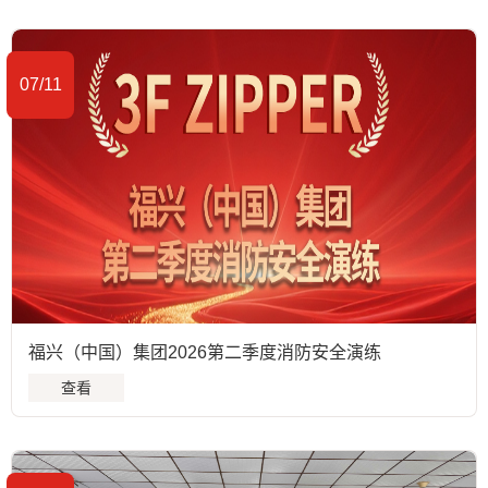
07/11
福兴（中国）集团2026第二季度消防安全演练
查看