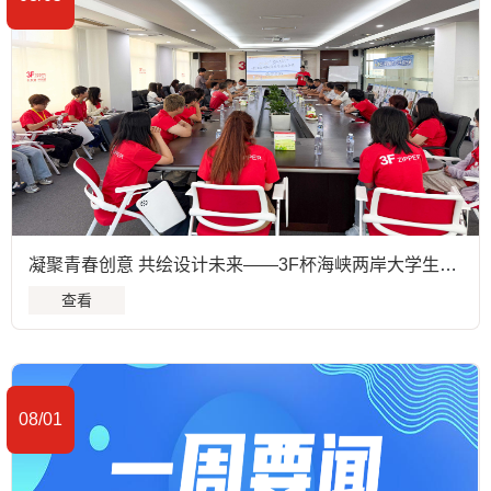
凝聚青春创意 共绘设计未来——3F杯海峡两岸大学生设计营圆满结营
查看
08/01