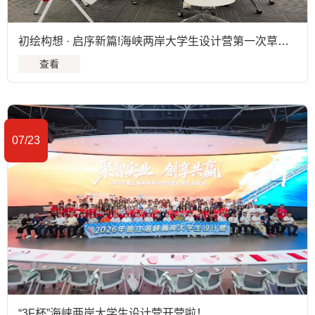
初绘构想 · 启序新篇!海峡两岸大学生设计营第一次草图方案发布会
查看
07/23
“3F杯”海峡两岸大学生设计营开营啦！