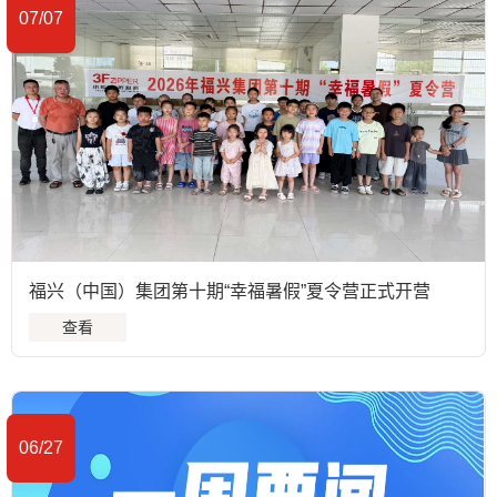
07/07
福兴（中国）集团第十期“幸福暑假”夏令营正式开营
查看
06/27