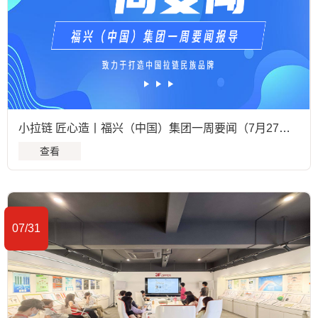
小拉链 匠心造丨福兴（中国）集团一周要闻（7月27日-8月1日）
查看
07/31