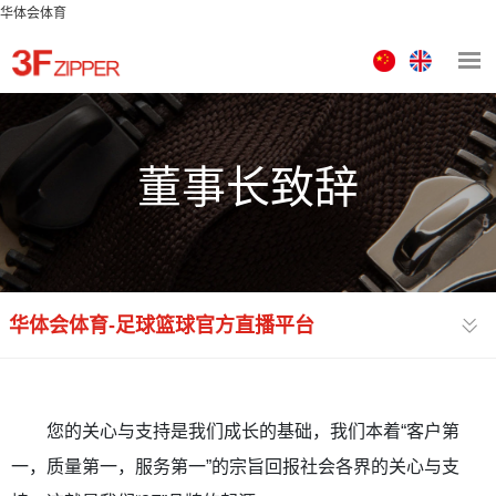
华体会体育
中
ENGLISH
文
版
董事长致辞
华体会体育-足球篮球官方直播平台
您的关心与支持是我们成长的基础，我们本着“客户第
一，质量第一，服务第一”的宗旨回报社会各界的关心与支