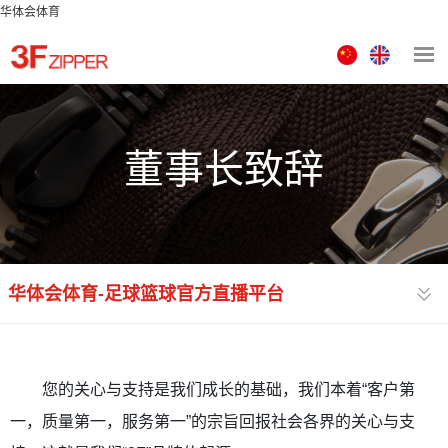
华体会体育
中
ENGLISH
文
版
董事长致辞
华体会体育-足球篮球官方直播平台
您的关心与支持是我们成长的基础，我们本着“客户第
一，质量第一，服务第一”的宗旨回报社会各界的关心与支